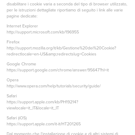
disabilitare i cookie varia a seconda del tipo di browser utilizzato,
per le istruzioni dettagliate riportiamo di seguito i link alle varie
pagine dedicate:
Internet Explorer
http://support.microsoft.com/kb/196955
Firefox
http://support.mozilla.org/it/kb/Gestione%20dei%20Cookie?
redirectlocale=en-US&amp;redirectslug=Cookies
Google Chrome
https://support.google.com/chrome/answer/95647?hl=it
Opera
http://www.opera.com/help/tutorials/security/guide/
Safari
https://support.apple.com/kb/PH19214?
viewlocale=it_IT&locale=it_IT
Safari (iOS)
https://support.apple.com/it-it/HT201265
Dal momento che l'installazione di cookie e di altri sistemi di